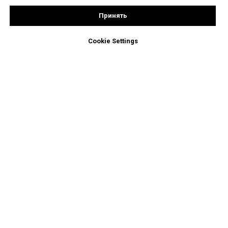
Принять
Cookie Settings
Собственное производство
Производственная база Моллес расположена в
Московской области, г. Солнечногорск.
Основные направления
деятельности Моллес
сушка древесины СВЧ-методом
производство сухого профилированного бруса